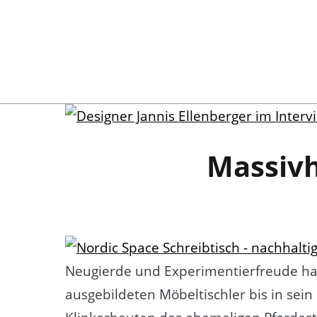
Zum
Inhalt
springen
Massivh
Neugierde und Experimentierfreude hab
ausgebildeten Möbeltischler bis in sei